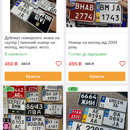
Дублікат номерного знака на
скутер | Іменний номер на
Номер на мопед від 2004
мопед, мотоцикл, мото,
року
моторолер
В наявності
Готово до відправки
450
455
₴
₴
480 ₴
485 ₴
Купити
Купити
–6%
–6%