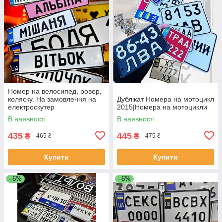
Номер на велосипед, ровер,
коляску. На замовлення на
Дублікат Номера на мотоцикл
електроскутер
2015|Номера на мотоцикли
В наявності
В наявності
435
445
₴
₴
465 ₴
475 ₴
Купити
Купити
–6%
–6%