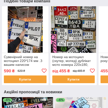
Подібні товари компанії
Сувенірний номер на
Номер на мотоцикл
Номе
мотоцикл 220*174 мм .З
(скутер, мопед) дублікат
року
вашим написом
мото номера 220х180,
14х10, 180х104мм
590
455
455
₴
від
₴
620 ₴
від 485 ₴
Купити
Купити
Акційні пропозиції та новинки
–6%
–6%