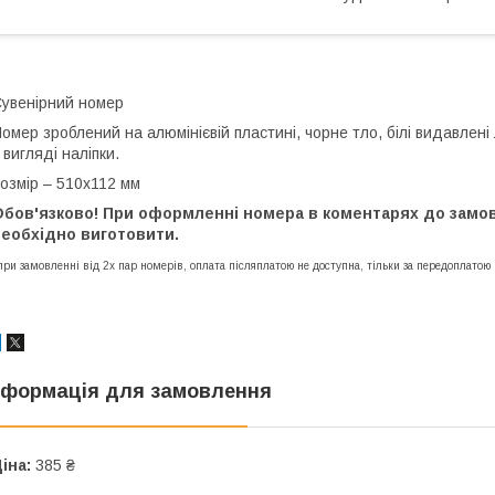
увенірний номер
омер зроблений на алюмінієвій пластині, чорне тло, білі видавлені 
 вигляді наліпки.
озмір – 510х112 мм
Обов'язково! При оформленні номера в коментарях до замо
необхідно виготовити.
при замовленні від 2х пар номерів, оплата післяплатою не доступна, тільки за передоплатою
нформація для замовлення
іна:
385 ₴