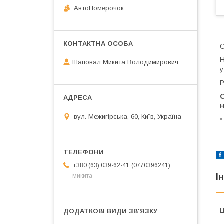
АвтоНомерочок
С
Н
Шаповал Микита Володимирович
у
Р
вул. Межигірська, 60, Київ, Україна
*
0770396241
+380 (63) 039-62-41
І
микита
Ц