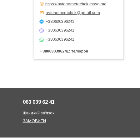
https://avtonomerochek.mssg.me
avtonomerochek@gmail.com
+380630396241
+380630396241
+380630396241
+380630396241
телефон
063 039 62 41
Швидкий зв'язок
ЗАМОВИТИ