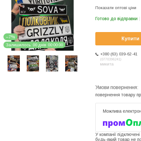
Показати оптові ціни
Готово до відправки
–7%
Купити
Залишилось
0
0
днів
0
0
0
0
0
0
+380 (63) 039-62-41
0770396241
микита
повернення товару п
У компанії підключені
будь-який товар не п