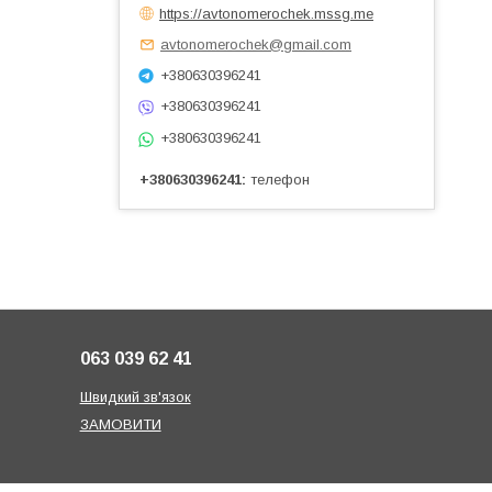
https://avtonomerochek.mssg.me
avtonomerochek@gmail.com
+380630396241
+380630396241
+380630396241
+380630396241
телефон
063 039 62 41
Швидкий зв'язок
ЗАМОВИТИ