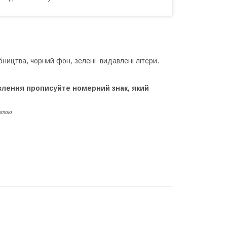
обництва, чорний фон, зелені видавлені літери.
влення прописуйте номерний знак, який
латою