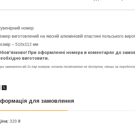
увенірний номер
омер виготовлений на якісній алюмінієвій пластині польського вир
озмір – 510х112 мм
Обов'язково! При оформленні номера в коментарях до замо
необхідно виготовити.
при замовленні від 2х пар номерів, оплата післяплатою не доступна, тільки за передоп
нформація для замовлення
іна:
320 ₴