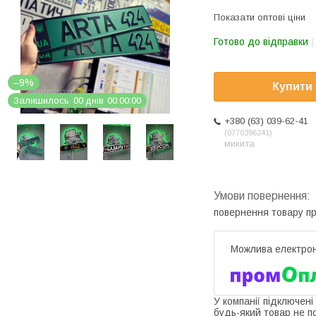
Показати оптові ціни
Готово до відправки
–9%
Купити
Залишилось
0
0
днів
0
0
0
0
0
0
+380 (63) 039-62-41
0770396241
микита
повернення товару п
У компанії підключені
будь-який товар не п