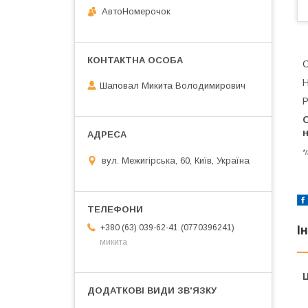
АвтоНомерочок
С
Н
Шаповал Микита Володимирович
Р
*
вул. Межигірська, 60, Київ, Україна
0770396241
+380 (63) 039-62-41
І
микита
Ц