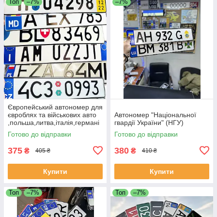
Топ
–7%
–7%
Європейський автономер для
євроблях та військових авто
Автономер "Національної
,польша,литва,італія,германі
гвардії України" (НГУ)
я
Готово до відправки
Готово до відправки
375
380
₴
₴
405 ₴
410 ₴
Купити
Купити
Топ
–7%
Топ
–7%