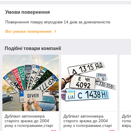
Умови повернення
Повернення товару впродовж 14 днів за домовленістю
Всі умови повернення
Подібні товари компанії
Дублікат автономера
Дублікат автономера
Дубл
старого зразка до 2004
старого зразка до 2004
голо
року з голограмами,старі
року з голограмами,старі
взір
номерні знаки
номерні знаки