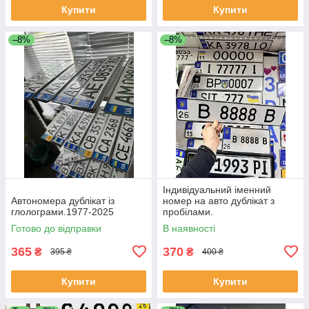
Купити
Купити
–8%
–8%
Індивідуальний іменний
Автономера дублікат із
номер на авто дублікат з
глолограми.1977-2025
пробілами.
Готово до відправки
В наявності
365
370
₴
₴
395 ₴
400 ₴
Купити
Купити