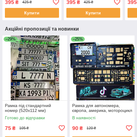
395
395
395
₴
₴
425 ₴
425 ₴
Купити
Купити
Акційні пропозиції та новинки
–29%
–25%
Рамка під стандартний
Рамка для автономера,
номер (520х112 мм)
європа, америка, мотороцикл
Готово до відправки
В наявності
75
90
₴
₴
105 ₴
120 ₴