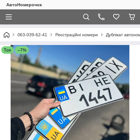
АвтоНомерочок
063-039-62-41
Реєстраційні номери
Дублікат автоно
Топ
–7%