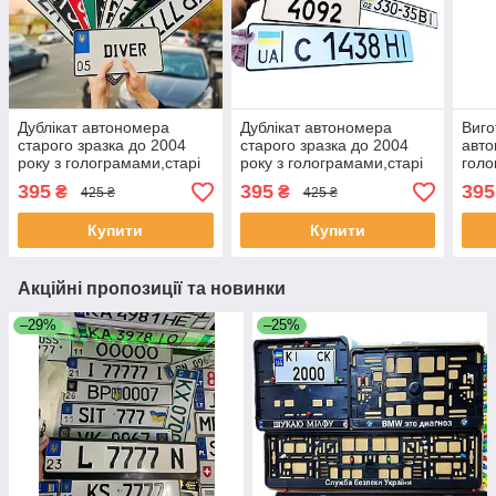
Дублікат автономера
Дублікат автономера
Виго
старого зразка до 2004
старого зразка до 2004
авто
року з голограмами,старі
року з голограмами,старі
голо
номерні знаки
номерні знаки
395
395
395
₴
₴
425 ₴
425 ₴
Купити
Купити
Акційні пропозиції та новинки
–29%
–25%