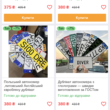
375
380
₴
₴
405 ₴
410 ₴
Купити
Купити
Топ
–7%
Топ
–7%
Польський автономер
Дублікат автономера з
,литовський Англійський
глолограми — швидке
євробляху дублікат
виготовлення за ГОСТом
Готово до відправки
Готово до відправки
380
380
₴
₴
410 ₴
410 ₴