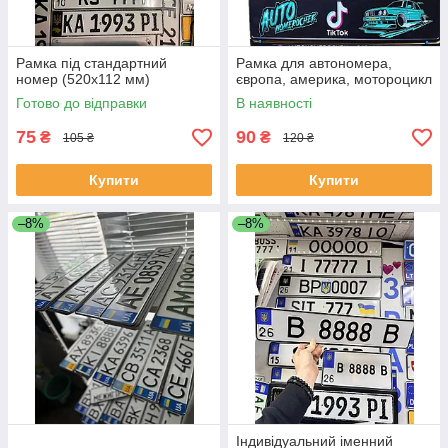
Рамка під стандартний
Рамка для автономера,
номер (520х112 мм)
європа, америка, мотороцикл
Готово до відправки
В наявності
75
90
₴
₴
105 ₴
120 ₴
Купити
Купити
–8%
–8%
Індивідуальний іменний