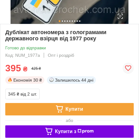
Дублікат автономера з голограмами
державного взірця від 1977 року
Готово до відправки
Код: NUM_1977a
Опт і роздріб
395
₴
425 ₴
Економія
30 ₴
Залишилось
44 дні
345 ₴
від 2 шт.
Купити
або
Купити з