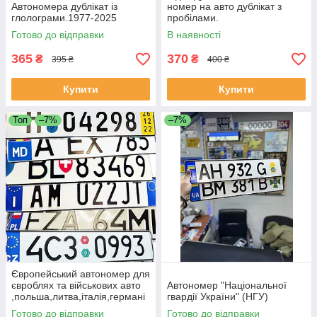
Автономера дублікат із
номер на авто дублікат з
глолограми.1977-2025
пробілами.
Готово до відправки
В наявності
365
370
₴
₴
395 ₴
400 ₴
Купити
Купити
Топ
–7%
–7%
Європейський автономер для
євроблях та військових авто
Автономер "Національної
,польша,литва,італія,германі
гвардії України" (НГУ)
я
Готово до відправки
Готово до відправки