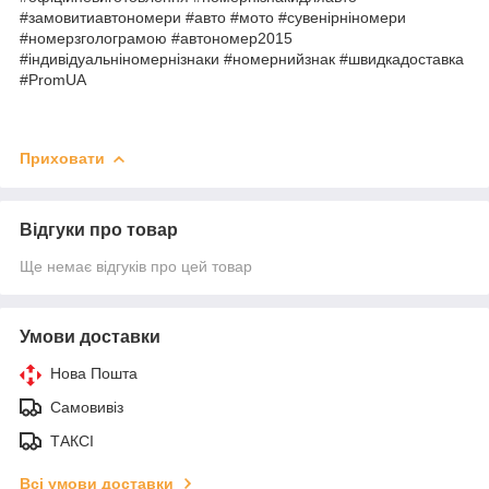
#замовитиавтономери #авто #мото #сувенірніномери
#номерзголограмою #автономер2015
#індивідуальніномернізнаки #номернийзнак #швидкадоставка
#PromUA
Приховати
Відгуки про товар
Ще немає відгуків про цей товар
Умови доставки
Нова Пошта
Самовивіз
ТАКСІ
Всі умови доставки