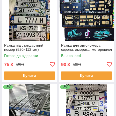
Рамка під стандартний
Рамка для автономера,
номер (520х112 мм)
європа, америка, мотороцикл
Готово до відправки
В наявності
75
90
₴
₴
105 ₴
120 ₴
Купити
Купити
–8%
–8%