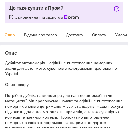
Що таке купити з Пром?
Замовлення під захистом
Опис
Відгуки про товар
Доставка
Оплата
Умови
Опис
Дублікат автономерів – офіційне виготовлення номерних
знаків для авто, мото, сувенірів з голограмами, доставка по
Україні
Опис товару:
Потрібен дублікат автономера для вашого автомобіля чи
мотоцикла? Ми пропонуємо швидке та офіційне виготовлення
номерних знаків з дотриманням усіх стандартів. Наша послуга
підходить для авто, мотоциклів, причепів, а також сувенірних
номерів та іменних номерів. Пропонуємо виготовлення
номерних знаків з голограмою, за старим стандартом,
індивідуальних номерів та спеціальних автономерів для