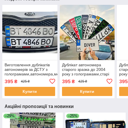
Виготовлення дублікатів
Дублікат автономера
Дубл
автономерів за ДСТУ з
старого зразка до 2004
стар
голограмами,автономера,мото,трактор,
року з голограмами,старі
року
номерні знаки
номе
395
395
395
₴
₴
425 ₴
425 ₴
Купити
Купити
Акційні пропозиції та новинки
–29%
–25%