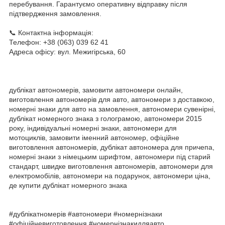
перебування. Гарантуємо оперативну відправку після
підтвердження замовлення.
📞 Контактна інформація:
Телефон: +38 (063) 039 62 41
Адреса офісу: вул. Межигірська, 60
дублікат автономерів, замовити автономери онлайн,
виготовлення автономерів для авто, автономери з доставкою,
номерні знаки для авто на замовлення, автономери сувенірні,
дублікат номерного знака з голограмою, автономери 2015
року, індивідуальні номерні знаки, автономери для
мотоциклів, замовити іменний автономер, офіційне
виготовлення автономерів, дублікат автономера для причепа,
номерні знаки з німецьким шрифтом, автономери під старий
стандарт, швидке виготовлення автономерів, автономери для
електромобілів, автономери на подарунок, автономери ціна,
де купити дублікат номерного знака
#дублікатномерів #автономери #номернізнаки
#офіційневиготовлення #номернізнакидляавто