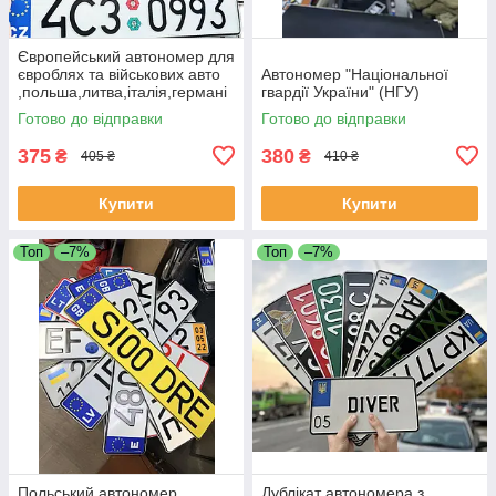
Європейський автономер для
євроблях та військових авто
Автономер "Національної
,польша,литва,італія,германі
гвардії України" (НГУ)
я
Готово до відправки
Готово до відправки
375
380
₴
₴
405 ₴
410 ₴
Купити
Купити
Топ
–7%
Топ
–7%
Польський автономер
Дублікат автономера з