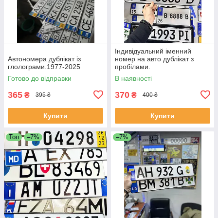
Індивідуальний іменний
Автономера дублікат із
номер на авто дублікат з
глолограми.1977-2025
пробілами.
Готово до відправки
В наявності
365
370
₴
₴
395 ₴
400 ₴
Купити
Купити
Топ
–7%
–7%