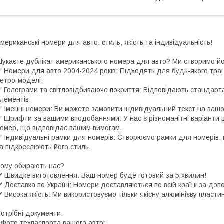
мериканські номери для авто: стиль, якість та індивідуальність!
укаєте дублікат американського номера для авто? Ми створимо йо
 Номери для авто 2004-2024 років: Підходять для будь-якого тра
етро-моделі.
 Голограми та світловідбиваюче покриття: Відповідають стандарта
лементів.
 Іменні номери: Ви можете замовити індивідуальний текст на вашо
 Шрифти за вашими вподобаннями: У нас є різноманітні варіанти 
омер, що відповідає вашим вимогам.
 Індивідуальні рамки для номерів: Створюємо рамки для номерів,
а підкреслюють його стиль.
ому обирають нас?
️ Швидке виготовлення. Ваш номер буде готовий за 5 хвилин!
️ Доставка по Україні: Номери доставляються по всій країні за до
️ Висока якість: Ми використовуємо тільки якісну алюмінієву пласти
отрібні документи:
Фото техпаспорта вашого авто;