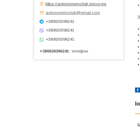
https://avtonomerochek.mssg.me
•
avtonomerochek@gmail.com
З
+380630396241
•
+380630396241
•
+380630396241
•
•
+380630396241
телефон
•
•
•
І
Ц