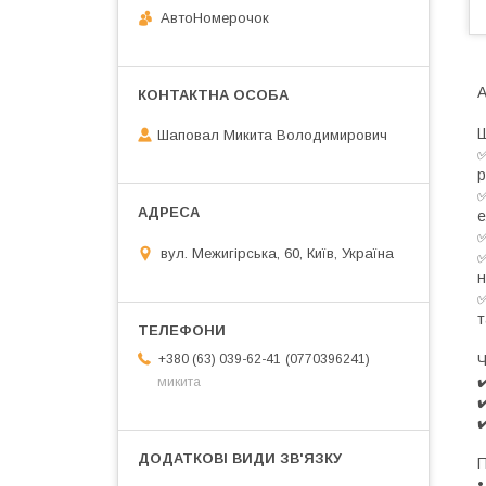
АвтоНомерочок
А
Ш
Шаповал Микита Володимирович
✅
р
✅
е
✅
вул. Межигірська, 60, Київ, Україна
✅
н
✅
т
Ч
0770396241
+380 (63) 039-62-41
✔
микита
✔
✔
П
•