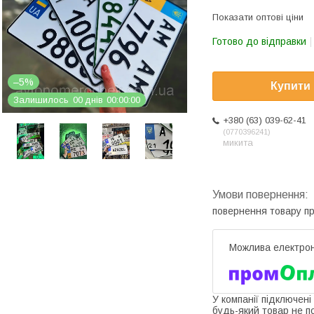
Показати оптові ціни
Готово до відправки
–5%
Купити
Залишилось
0
0
днів
0
0
0
0
0
0
+380 (63) 039-62-41
0770396241
микита
повернення товару п
У компанії підключені
будь-який товар не п