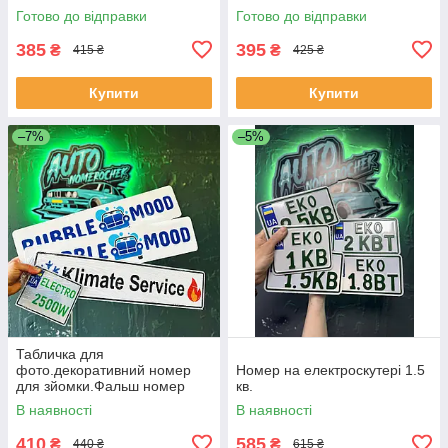
зйомки.Подарунковий
замовлення для фото/відео/
Готово до відправки
Готово до відправки
СТО
385
395
₴
₴
415 ₴
425 ₴
Купити
Купити
–7%
–5%
Табличка для
фото.декоративний номер
Номер на електроскутері 1.5
для зйомки.Фальш номер
кв.
В наявності
В наявності
410
585
₴
₴
440 ₴
615 ₴