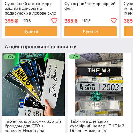
Сувенірний автономер з
Сувенірний номер чорний
Суве
вашим написом на
фон
ім'я
подарунок на лобове скло
імен
пода
395
385
385
₴
₴
425 ₴
415 ₴
Купити
Купити
Акційні пропозиції та новинки
–7%
–7%
Табличка для зйомки ,фото з
Табличка для авто /
брендом для СТО з
сувенірний номер | THE M3 |
написом.Номер для
Dubai | Номери на