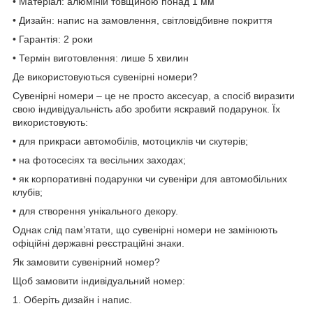
•
Матеріал:
алюміній товщиною понад 1 мм
•
Дизайн:
напис на замовлення, світловідбивне покриття
•
Гарантія:
2 роки
•
Термін виготовлення:
лише 5 хвилин
Де використовуються сувенірні номери?
Сувенірні номери – це не просто аксесуар, а спосіб виразити
свою індивідуальність або зробити яскравий подарунок. Їх
використовують:
•
для прикраси автомобілів, мотоциклів чи скутерів;
•
на фотосесіях та весільних заходах;
•
як корпоративні подарунки чи сувеніри для автомобільних
клубів;
•
для створення унікального декору.
Однак слід пам’ятати, що сувенірні номери не замінюють
офіційні державні реєстраційні знаки.
Як замовити сувенірний номер?
Щоб замовити індивідуальний номер:
1.
Оберіть дизайн і напис.