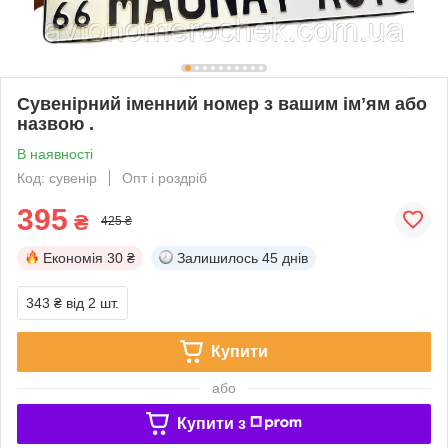
Сувенірний іменний номер з вашим імʼям або
назвою .
В наявності
Код: сувенір
Опт і роздріб
395
₴
425 ₴
Економія
30 ₴
Залишилось
45 днів
343 ₴
від 2 шт.
Купити
або
Купити з