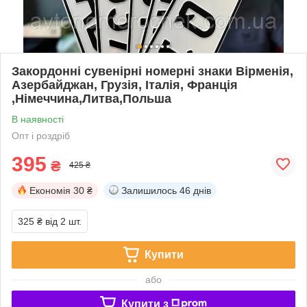
Закордонні сувенірні номерні знаки Вірменія,
Азербайджан, Грузія, Італія, Франція
,Німеччина,Литва,Польша
В наявності
Опт і роздріб
395
₴
425 ₴
Економія
30 ₴
Залишилось
46 днів
325 ₴
від 2 шт.
Купити
або
Купити з