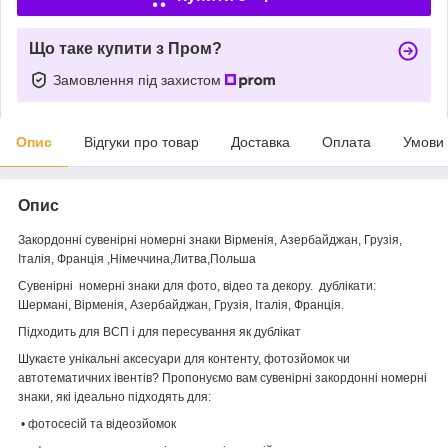
Що таке купити з Пром?
Замовлення під захистом
Опис
Відгуки про товар
Доставка
Оплата
Умови
Опис
Закордонні сувенірні номерні знаки Вірменія, Азербайджан, Грузія,
Італія, Франція ,Німеччина,Литва,Польша
Сувенірні номерні знаки для фото, відео та декору. дублікати:
Шермані, Вірменія, Азербайджан, Грузія, Італія, Франція.
Підходить для ВСП і для пересування як дублікат
Шукаєте унікальні аксесуари для контенту, фотозйомок чи
автотематичних івентів? Пропонуємо вам сувенірні закордонні номерні
знаки, які ідеально підходять для:
• фотосесій та відеозйомок