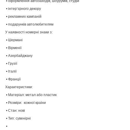
• оформлення автозаходів, шоурумів, студій
• інтер’єрного декору
• рекламних кампаній
• подарунків автолюбителям
У наявності номерні знаки з:
• Шермані
• Вірменії
• Азербайджану
• Грузії
• Італії
• Франції
Характеристики:
• Матеріал: метал або пластик
• Розміри: кожної країни
• Стан: нові
• Тип: сувенірні
•