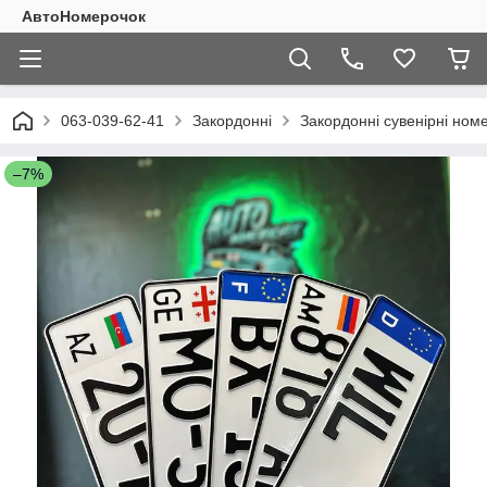
АвтоНомерочок
063-039-62-41
Закордонні
Закордонні сувенірні номе
–7%